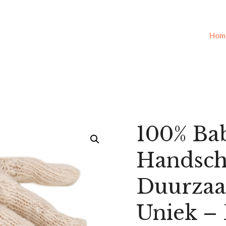
Hom
100% Ba
Handsch
Duurza
Uniek – 