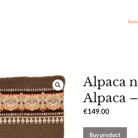
Hom
Alpaca n
Alpaca –
€
149.00
Buy product